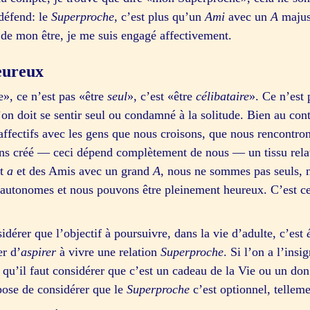
défend: le
Superproche
, c’est plus qu’un
Ami
avec un
A
majusc
 de mon être, je me suis engagé affectivement.
eureux
e», ce n’est pas «être
seul
», c’est «être
célibataire
». Ce n’est 
on doit se sentir seul ou condamné à la solitude. Bien au contr
et affectifs avec les gens que nous croisons, que nous rencontr
s créé — ceci dépend complètement de nous — un tissu relat
it
a
et des Amis avec un grand
A
, nous ne sommes pas seuls, 
autonomes et nous pouvons être pleinement heureux. C’est ce
dérer que l’objectif à poursuivre, dans la vie d’adulte, c’est
r d’
aspirer
à vivre une relation
Superproche
. Si l’on a l’ins
e qu’il faut considérer que c’est un cadeau de la Vie ou un don
pose de considérer que le
Superproche
c’est optionnel, telleme