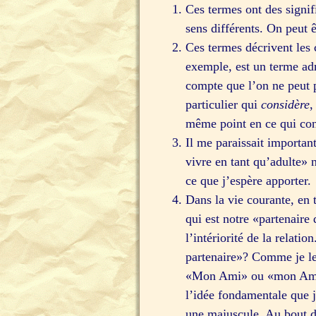
Ces termes ont des signif
sens différents. On peut 
Ces termes décrivent les 
exemple, est un terme adm
compte que l’on ne peut p
particulier qui
considère
,
même point en ce qui conc
Il me paraissait importan
vivre en tant qu’adulte» 
ce que j’espère apporter.
Dans la vie courante, en 
qui est notre «partenaire
l’intériorité de la rela
partenaire»? Comme je le 
«Mon Ami» ou «mon Amie»?
l’idée fondamentale que j
une majuscule. Au bout d