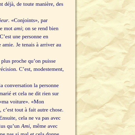
nt déjà, de toute manière, des
ieur
. «Conjoints», par
 le mot
ami
; on se rend bien
 C’est une personne en
amie. Je tenais à arriver au
a plus proche qu’on puisse
précision. C’est, modestement,
la conversation la personne
arié et cela ne dit rien sur
t «ma voiture». «Mon
, c’est tout à fait autre chose.
suite, cela ne va pas avec
plus qu’un
Ami
, même avec
e pas si mal et cela donne