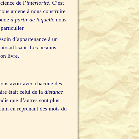
science de l’
intériorité
. C’est
 nous amène à nous construire
monde
à partir de laquelle
nous
articulier.
besoin d’appartenance à un
autosuffisant. Les besoins
on livre.
vons avoir avec chacune des
ire était celui de la
distance
ndis que d’autres sont plus
inuum en reprenant des mots du