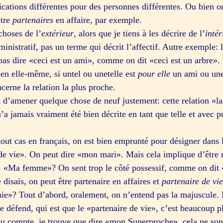
ications différentes pour des personnes différentes. Ou bien o
être
partenaires
en affaire, par exemple.
choses de l’
extérieur
, alors que je tiens à les décrire de l’
intér
inistratif, pas un terme qui décrit l’affectif. Autre exemple:
as dire «ceci est un ami», comme on dit «ceci est un arbre».
 en elle-même, si untel ou unetelle est
pour elle
un ami ou une 
erne la relation la plus proche.
t d’amener quelque chose de neuf justement: cette relation «l
n’a jamais vraiment été bien décrite en tant que telle et avec 
tout cas en français, on est bien emprunté pour désigner dans 
 de vie». On peut dire «mon mari». Mais cela implique d’être m
tion. «Ma femme»? On sent trop le côté possessif, comme on di
disais, on peut être partenaire en affaires et
partenaire de vie
 Tout d’abord, oralement, on n’entend pas la majuscule. En
e défend, qui est que le «partenaire de vie», c’est beaucoup 
u compte, je trouve que dire «mon Superproche», cela ne sonn